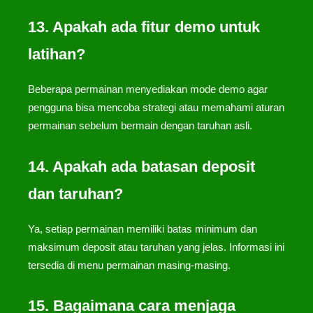
13. Apakah ada fitur demo untuk
latihan?
Beberapa permainan menyediakan mode demo agar
pengguna bisa mencoba strategi atau memahami aturan
permainan sebelum bermain dengan taruhan asli.
14. Apakah ada batasan deposit
dan taruhan?
Ya, setiap permainan memiliki batas minimum dan
maksimum deposit atau taruhan yang jelas. Informasi ini
tersedia di menu permainan masing-masing.
15. Bagaimana cara menjaga