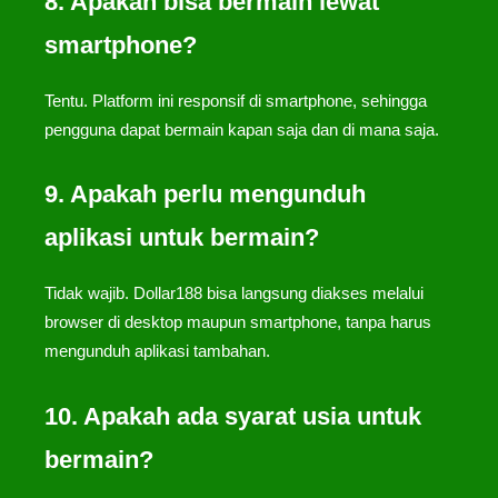
8. Apakah bisa bermain lewat
smartphone?
Tentu. Platform ini responsif di smartphone, sehingga
pengguna dapat bermain kapan saja dan di mana saja.
9. Apakah perlu mengunduh
aplikasi untuk bermain?
Tidak wajib. Dollar188 bisa langsung diakses melalui
browser di desktop maupun smartphone, tanpa harus
mengunduh aplikasi tambahan.
10. Apakah ada syarat usia untuk
bermain?