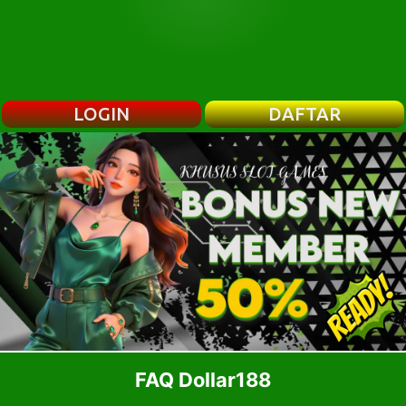
LOGIN
DAFTAR
FAQ Dollar188