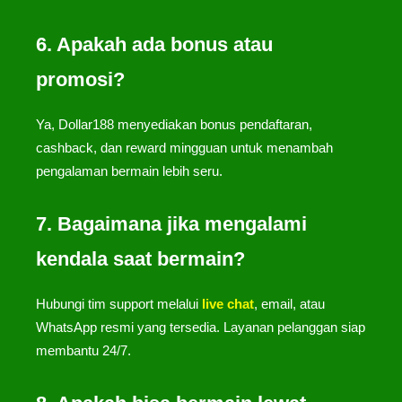
6. Apakah ada bonus atau
promosi?
Ya, Dollar188 menyediakan bonus pendaftaran,
cashback, dan reward mingguan untuk menambah
pengalaman bermain lebih seru.
7. Bagaimana jika mengalami
kendala saat bermain?
Hubungi tim support melalui
live chat
, email, atau
WhatsApp resmi yang tersedia. Layanan pelanggan siap
membantu 24/7.