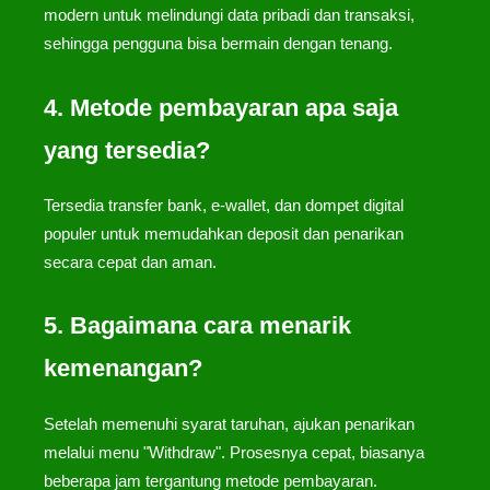
modern untuk melindungi data pribadi dan transaksi,
sehingga pengguna bisa bermain dengan tenang.
4. Metode pembayaran apa saja
yang tersedia?
Tersedia transfer bank, e-wallet, dan dompet digital
populer untuk memudahkan deposit dan penarikan
secara cepat dan aman.
5. Bagaimana cara menarik
kemenangan?
Setelah memenuhi syarat taruhan, ajukan penarikan
melalui menu "Withdraw". Prosesnya cepat, biasanya
beberapa jam tergantung metode pembayaran.