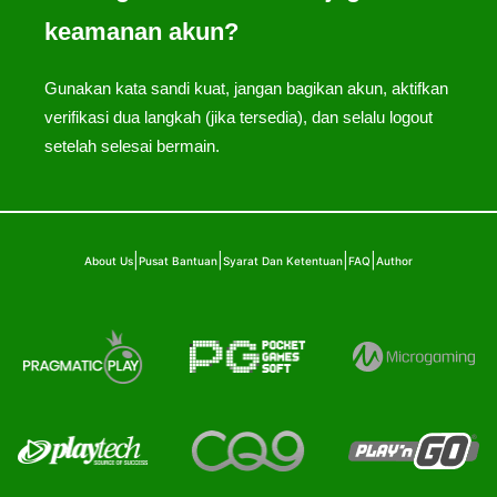
keamanan akun?
Gunakan kata sandi kuat, jangan bagikan akun, aktifkan
verifikasi dua langkah (jika tersedia), dan selalu logout
setelah selesai bermain.
|
|
|
|
About Us
Pusat Bantuan
Syarat Dan Ketentuan
FAQ
Author