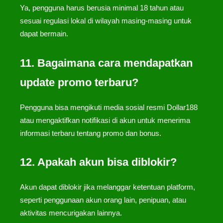
Ya, pengguna harus berusia minimal 18 tahun atau
sesuai regulasi lokal di wilayah masing-masing untuk
dapat bermain.
11. Bagaimana cara mendapatkan
update promo terbaru?
Pengguna bisa mengikuti media sosial resmi Dollar188
atau mengaktifkan notifikasi di akun untuk menerima
informasi terbaru tentang promo dan bonus.
12. Apakah akun bisa diblokir?
Akun dapat diblokir jika melanggar ketentuan platform,
seperti penggunaan akun orang lain, penipuan, atau
aktivitas mencurigakan lainnya.